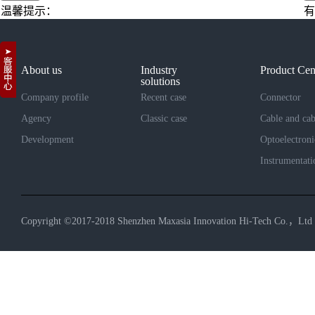
温馨提示：
有
About us
Industry
Product Cen
solutions
Company profile
Recent case
Connector
Agency
Classic case
Cable and cab
Development
Optoelectroni
Instrumentati
Copyright ©2017-2018 Shenzhen Maxasia Innovation Hi-Tech Co.，Ltd