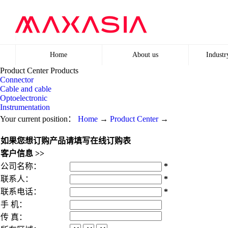
Home
About us
Industr
Product Center
Products
Connector
Company profile
Rece
Cable and cable
Optoelectronic
Instrumentation
Agency
Clas
Your current position：
Home
→
Product Center
→
Development
如果您想订购产品请填写在线订购表
客户信息 >>
公司名称：
*
联系人：
*
联系电话：
*
手 机：
传 真：