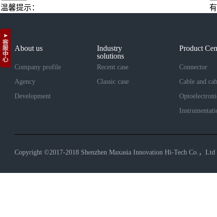
温馨提示：
有
About us
Industry
Product Cen
solutions
Company profile
Recent case
Connector
Agency
Classic case
Cable and cab
Development
Optoelectroni
Instrumentati
Copyright ©2017-2018 Shenzhen Maxasia Innovation Hi-Tech Co.，Ltd