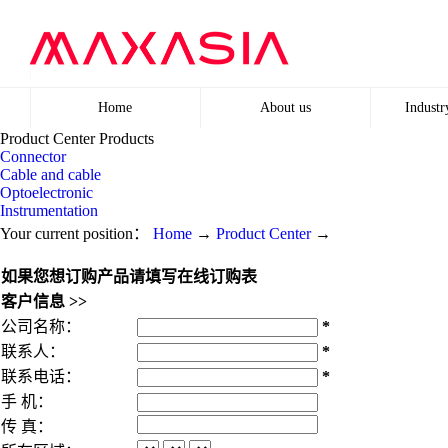
Home
About us
Industr
Product Center
Products
Connector
Company profile
Rece
Cable and cable
Optoelectronic
Instrumentation
Agency
Clas
Your current position：
Home
→
Product Center
→
Development
如果您想订购产品请填写在线订购表
客户信息 >>
公司名称：
*
联系人：
*
联系电话：
*
手 机：
传 真：